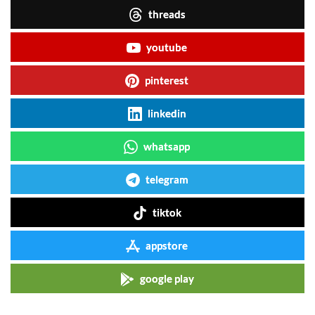
threads
youtube
pinterest
linkedin
whatsapp
telegram
tiktok
appstore
google play