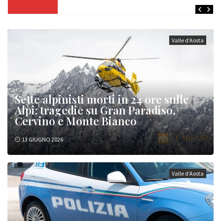
Valle d’Aosta
Sette alpinisti morti in 24 ore sulle
Alpi: tragedie su Gran Paradiso,
Cervino e Monte Bianco
13 GIUGNO 2026
Valle d’Aosta