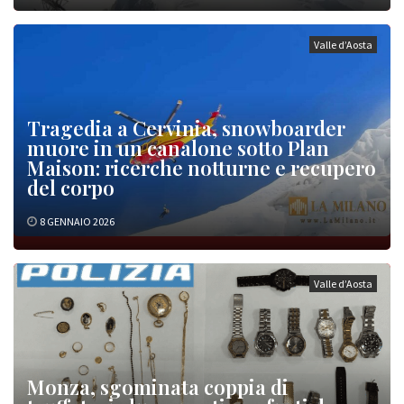
Valle d’Aosta
Tragedia a Cervinia, snowboarder
muore in un canalone sotto Plan
Maison: ricerche notturne e recupero
del corpo
8 GENNAIO 2026
Valle d’Aosta
Monza, sgominata coppia di