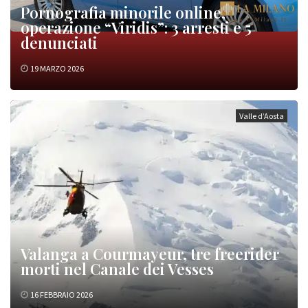
Pornografia minorile online,
operazione “Viridis”: 3 arresti e 5
denunciati
19 MARZO 2026
Valle d’Aosta
Valanga a Courmayeur, tre freerider
morti nel Canale dei Vesses
16 FEBBRAIO 2026