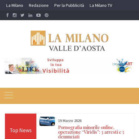
Skip
La Milano
Redazione
Per la Pubblicità
La Milano TV
to
content
16 Febbraio 2026
nline,
Valanga a Courmayeur, tre freerider
Top News
 arresti e 5
morti nel Canale dei Vesses