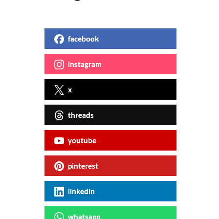
facebook
instagram
x
threads
youtube
pinterest
linkedin
whatsapp