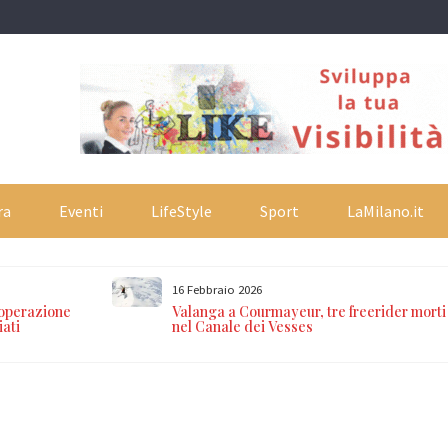
ra
Eventi
LifeStyle
Sport
LaMilano.it
16 Febbraio 2026
 operazione
Valanga a Courmayeur, tre freerider morti
iati
nel Canale dei Vesses