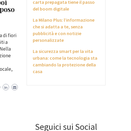
poi
carta prepagata tiene il passo
iposo
del boom digitale
La Milano Plus: l’informazione
che si adatta a te, senza
pubblicità e con notizie
 di fiori
personalizzate
ti a
 Nella
La sicurezza smart per la vita
nzione
urbana: come la tecnologia sta
cambiando la protezione della
ocale,
casa
Seguici sui Social