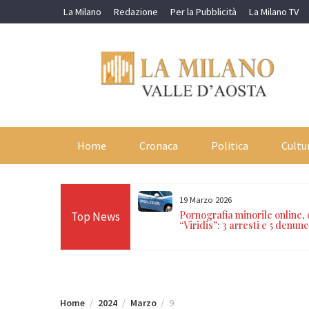
Skip
La Milano
Redazione
Per la Pubblicità
La Milano TV
to
content
Home
Cronaca
Politica
Cultu
19 Marzo 2026
orti in 24 ore sulle Alpi:
Pornografia minorile online,
Top News
n Paradiso, Cervino e
“Viridis”: 3 arresti e 5 denunc
Home
2024
Marzo
9