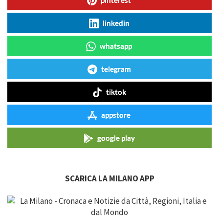
linkedin
whatsapp
telegram
tiktok
appstore
google play
SCARICA LA MILANO APP