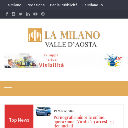
Skip
La Milano
Redazione
Per la Pubblicità
La Milano TV
to
content
16 Febbraio 2026
nline,
Valanga a Courmayeur, tre freerider
Top News
 arresti e 5
morti nel Canale dei Vesses